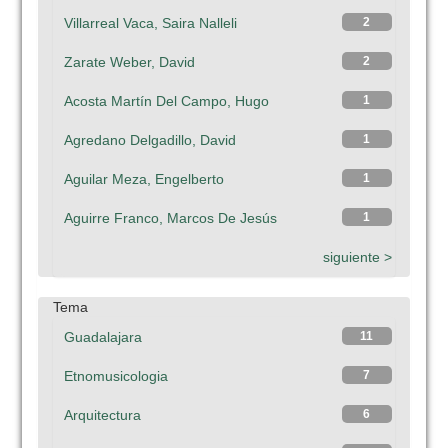
Villarreal Vaca, Saira Nalleli
2
Zarate Weber, David
2
Acosta Martín Del Campo, Hugo
1
Agredano Delgadillo, David
1
Aguilar Meza, Engelberto
1
Aguirre Franco, Marcos De Jesús
1
siguiente >
Tema
Guadalajara
11
Etnomusicologia
7
Arquitectura
6