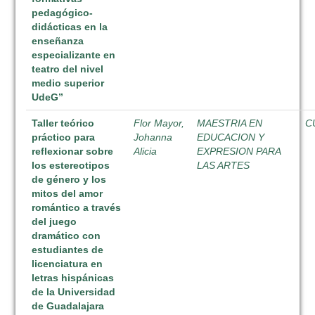
pedagógico-
didácticas en la
enseñanza
especializante en
teatro del nivel
medio superior
UdeG”
Taller teórico
Flor Mayor,
MAESTRIA EN
C
práctico para
Johanna
EDUCACION Y
reflexionar sobre
Alicia
EXPRESION PARA
los estereotipos
LAS ARTES
de género y los
mitos del amor
romántico a través
del juego
dramático con
estudiantes de
licenciatura en
letras hispánicas
de la Universidad
de Guadalajara