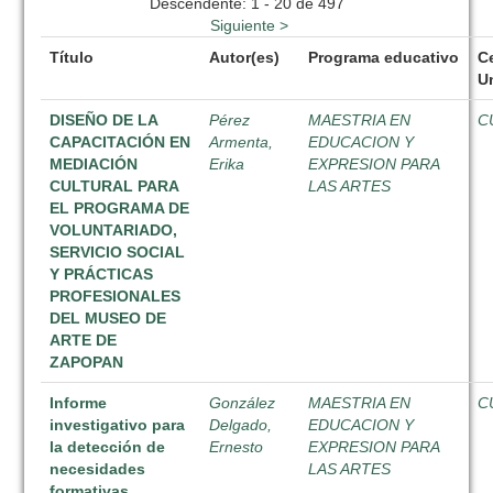
Descendente: 1 - 20 de 497
Siguiente >
Título
Autor(es)
Programa educativo
C
Un
DISEÑO DE LA
Pérez
MAESTRIA EN
C
CAPACITACIÓN EN
Armenta,
EDUCACION Y
MEDIACIÓN
Erika
EXPRESION PARA
CULTURAL PARA
LAS ARTES
EL PROGRAMA DE
VOLUNTARIADO,
SERVICIO SOCIAL
Y PRÁCTICAS
PROFESIONALES
DEL MUSEO DE
ARTE DE
ZAPOPAN
Informe
González
MAESTRIA EN
C
investigativo para
Delgado,
EDUCACION Y
la detección de
Ernesto
EXPRESION PARA
necesidades
LAS ARTES
formativas