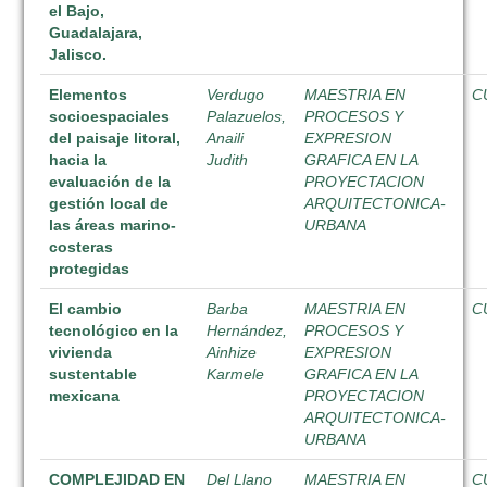
el Bajo,
Guadalajara,
Jalisco.
Elementos
Verdugo
MAESTRIA EN
C
socioespaciales
Palazuelos,
PROCESOS Y
del paisaje litoral,
Anaili
EXPRESION
hacia la
Judith
GRAFICA EN LA
evaluación de la
PROYECTACION
gestión local de
ARQUITECTONICA-
las áreas marino-
URBANA
costeras
protegidas
El cambio
Barba
MAESTRIA EN
C
tecnológico en la
Hernández,
PROCESOS Y
vivienda
Ainhize
EXPRESION
sustentable
Karmele
GRAFICA EN LA
mexicana
PROYECTACION
ARQUITECTONICA-
URBANA
COMPLEJIDAD EN
Del Llano
MAESTRIA EN
C