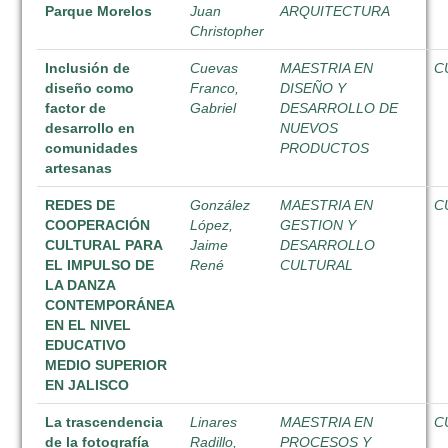
Parque Morelos
Juan
ARQUITECTURA
Christopher
Inclusión de
Cuevas
MAESTRIA EN
C
diseño como
Franco,
DISEÑO Y
factor de
Gabriel
DESARROLLO DE
desarrollo en
NUEVOS
comunidades
PRODUCTOS
artesanas
REDES DE
González
MAESTRIA EN
C
COOPERACIÓN
López,
GESTION Y
CULTURAL PARA
Jaime
DESARROLLO
EL IMPULSO DE
René
CULTURAL
LA DANZA
CONTEMPORÁNEA
EN EL NIVEL
EDUCATIVO
MEDIO SUPERIOR
EN JALISCO
La trascendencia
Linares
MAESTRIA EN
C
de la fotografía
Radillo,
PROCESOS Y