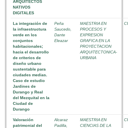
ARQUITECTOS
NATIVOS
DIGITALES
La integración de
Peña
MAESTRIA EN
C
la infraestructura
Saucedo,
PROCESOS Y
verde en los
Dante
EXPRESION
conjuntos
Eleazar
GRAFICA EN LA
habitacionales;
PROYECTACION
hacia el desarrollo
ARQUITECTONICA-
de criterios de
URBANA
diseño urbano
sustentable para
ciudades medias.
Caso de estudio
Jardines de
Durango y Real
del Mezquital en la
Ciudad de
Durango
Valoración
Alcaraz
MAESTRIA EN
C
patrimonial del
Padilla,
CIENCIAS DE LA