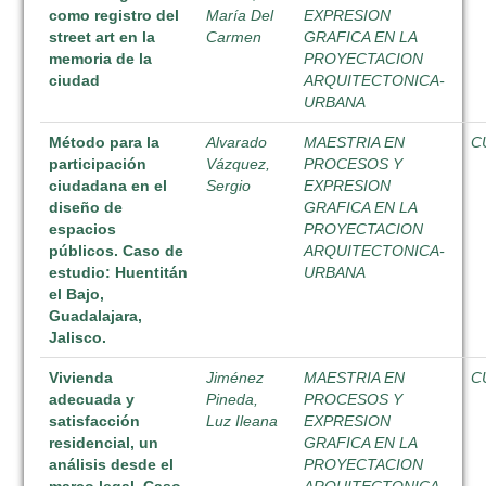
como registro del
María Del
EXPRESION
street art en la
Carmen
GRAFICA EN LA
memoria de la
PROYECTACION
ciudad
ARQUITECTONICA-
URBANA
Método para la
Alvarado
MAESTRIA EN
C
participación
Vázquez,
PROCESOS Y
ciudadana en el
Sergio
EXPRESION
diseño de
GRAFICA EN LA
espacios
PROYECTACION
públicos. Caso de
ARQUITECTONICA-
estudio: Huentitán
URBANA
el Bajo,
Guadalajara,
Jalisco.
Vivienda
Jiménez
MAESTRIA EN
C
adecuada y
Pineda,
PROCESOS Y
satisfacción
Luz Ileana
EXPRESION
residencial, un
GRAFICA EN LA
análisis desde el
PROYECTACION