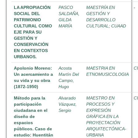
LA APROPIACIÓN
PASCO
MAESTRÍA EN
-
SOCIAL DEL
SALDAÑA,
GESTIÓN Y
PATRIMONIO
GILDA
DESARROLLO
CULTURAL COMO
MARÍA
CULTURAL
;
CUAAD
EJE PARA SU
GESTIÓN Y
CONSERVACIÓN
EN CONTEXTOS
URBANOS.
Apolonio Moreno:
Acosta
MAESTRIA EN
C
Un acercamiento a
Martín Del
ETNOMUSICOLOGIA
su vida y su obra
Campo,
(1872-1950)
Hugo
Método para la
Alvarado
MAESTRO EN
C
participación
Vázquez,
PROCESOS Y
ciudadana en el
Sergio
EXPRESIÓN
diseño de
GRÁFICA EN LA
espacios
PROYECTACIÓN
públicos. Caso de
ARQUITECTÓNICA-
estudio: Huentitán
URBANA