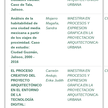
Caso de Tala,
URBANA
Jalisco.
Análisis de la
Mojarro
MAESTRIA EN
C
habitabilidad de
Magaña,
PROCESOS Y
una ciudad media
Sandra
EXPRESION
mexicana a partir
GRAFICA EN LA
de los viajes de
PROYECTACION
proximidad. Caso
ARQUITECTONICA-
de estudio:
URBANA
Ciudad Guzmán,
Jalisco, 2000 -
2016
EL PROCESO
Carreón
MAESTRIA EN
C
CREATIVO DEL
Andujo,
PROCESOS Y
PROYECTO
Erika Judith
EXPRESION
ARQUITECTÓNICO
GRAFICA EN LA
EN EL ENTORNO
PROYECTACION
DE LA
ARQUITECTONICA-
TECNOLOGÍA
URBANA
DIGITAL: