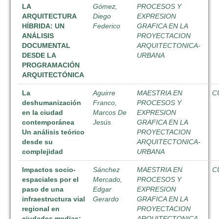
LA
Gómez,
PROCESOS Y
ARQUITECTURA
Diego
EXPRESION
HÍBRIDA: UN
Federico
GRAFICA EN LA
ANÁLISIS
PROYECTACION
DOCUMENTAL
ARQUITECTONICA-
DESDE LA
URBANA
PROGRAMACIÓN
ARQUITECTÓNICA
La
Aguirre
MAESTRIA EN
C
deshumanización
Franco,
PROCESOS Y
en la ciudad
Marcos De
EXPRESION
contemporánea
Jesús
GRAFICA EN LA
Un análisis teórico
PROYECTACION
desde su
ARQUITECTONICA-
complejidad
URBANA
Impactos socio-
Sánchez
MAESTRIA EN
C
espaciales por el
Mercado,
PROCESOS Y
paso de una
Edgar
EXPRESION
infraestructura vial
Gerardo
GRAFICA EN LA
regional en
PROYECTACION
ciudades medias:
ARQUITECTONICA-