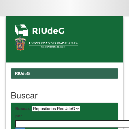
Skip
navigation
RIUdeG
Buscar
Buscar:
por