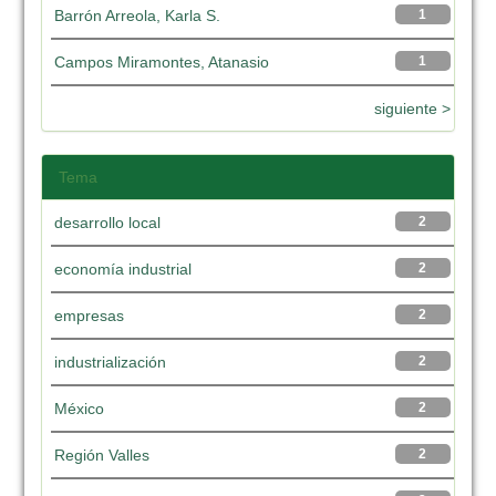
Barrón Arreola, Karla S.
1
Campos Miramontes, Atanasio
1
siguiente >
Tema
desarrollo local
2
economía industrial
2
empresas
2
industrialización
2
México
2
Región Valles
2