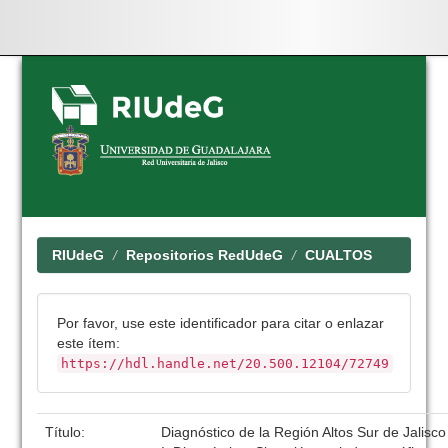
Skip
navigation
RIUdeG
Repositorios RedUdeG
CUALTOS
Por favor, use este identificador para citar o enlazar
este ítem:
https://hdl.handle.net/20.500.12104/72749
Título:
Diagnóstico de la Región Altos Sur de Jalisco