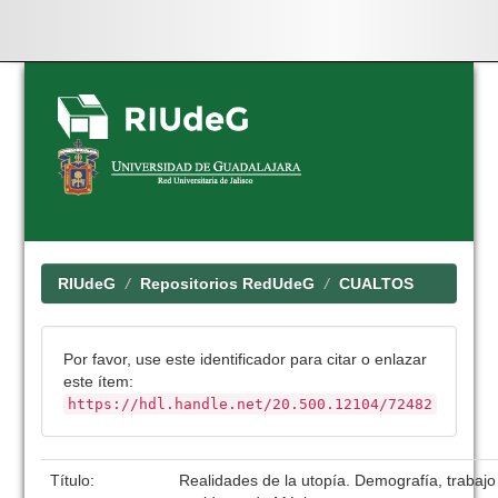
Skip
navigation
RIUdeG
Repositorios RedUdeG
CUALTOS
Por favor, use este identificador para citar o enlazar
este ítem:
https://hdl.handle.net/20.500.12104/72482
Título:
Realidades de la utopía. Demografía, trabajo