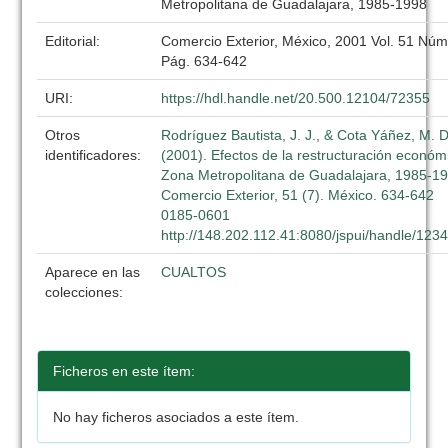
Metropolitana de Guadalajara, 1985-1998
Editorial:
Comercio Exterior, México, 2001 Vol. 51 Núm.
Pág. 634-642
URI:
https://hdl.handle.net/20.500.12104/72355
Otros
Rodríguez Bautista, J. J., & Cota Yáñez, M. D
identificadores:
(2001). Efectos de la restructuración económ
Zona Metropolitana de Guadalajara, 1985-19
Comercio Exterior, 51 (7). México. 634-642
0185-0601
http://148.202.112.41:8080/jspui/handle/12
Aparece en las
CUALTOS
colecciones:
Ficheros en este ítem:
No hay ficheros asociados a este ítem.