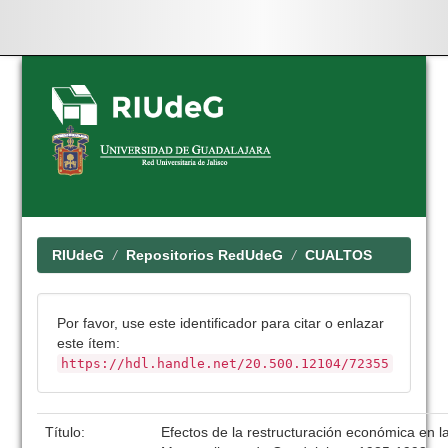
Skip
navigation
RIUdeG
Repositorios RedUdeG
CUALTOS
Por favor, use este identificador para citar o enlazar
este ítem:
https://hdl.handle.net/20.500.12104/72355
Título:
Efectos de la restructuración económica en 