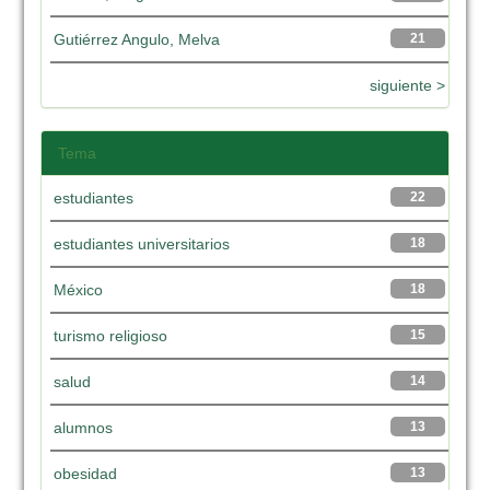
Gutiérrez Angulo, Melva
21
siguiente >
Tema
estudiantes
22
estudiantes universitarios
18
México
18
turismo religioso
15
salud
14
alumnos
13
obesidad
13