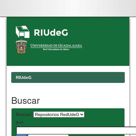
Skip
navigation
RIUdeG
Buscar
Buscar:
por