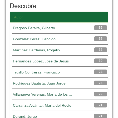
Descubre
Autor
Fregoso Peralta, Gilberto
36
González Pérez, Cándido
36
Martínez Cárdenas, Rogelio
32
Hernández López, José de Jesús
30
Trujillo Contreras, Francisco
24
Rodríguez Bautista, Juan Jorge
23
Villanueva Yerenas, María de los ...
22
Carranza Alcántar, María del Rocío
21
Durand, Jorge
21