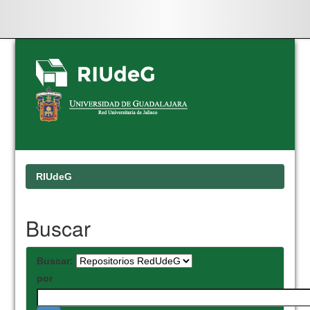
Skip
navigation
RIUdeG
Buscar
Buscar:
por