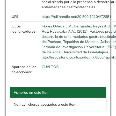
social siendo por ello propenso a desarrollar
enfermedades gastrointestinales.
URI:
https://hdl.handle.net/20.500.12104/72851
Otros
Flores Ortega L.V., Hernández Reyes A.G., Mo
identificadores:
Ruiz Ruvalcaba A.A., (2011). Factores predi
desarrollo de enfermedades gastrointestinal
del Pochote, Tepatitlán de Morelos, Jalisco en
Jornada de Investigación Universitaria. (ENF)
de los Altos, Universidad de Guadalajara.
http://repositorio.cualtos.udg.mx:8080/jspui
Aparece en las
CUALTOS
colecciones:
Ficheros en este ítem:
No hay ficheros asociados a este ítem.