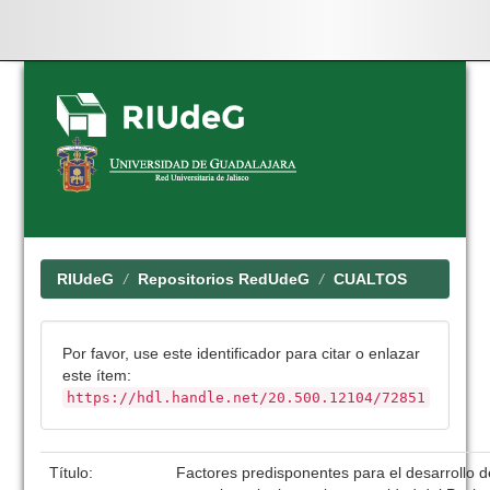
Skip
navigation
RIUdeG
Repositorios RedUdeG
CUALTOS
Por favor, use este identificador para citar o enlazar
este ítem:
https://hdl.handle.net/20.500.12104/72851
Título:
Factores predisponentes para el desarrollo