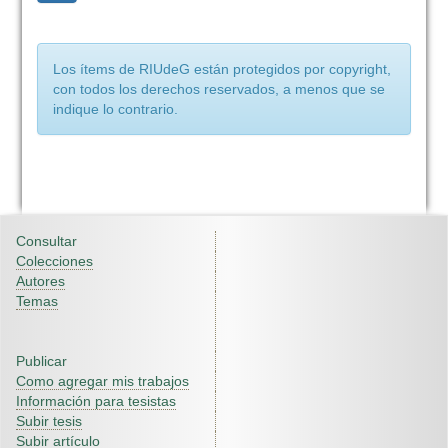
Los ítems de RIUdeG están protegidos por copyright,
con todos los derechos reservados, a menos que se
indique lo contrario.
Consultar
Colecciones
Autores
Temas
Publicar
Como agregar mis trabajos
Información para tesistas
Subir tesis
Subir artículo