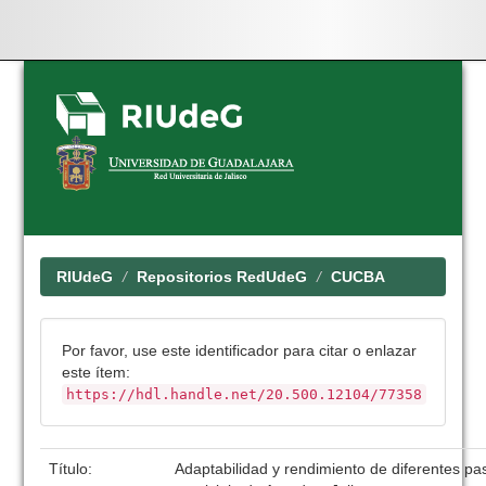
Skip
navigation
RIUdeG
Repositorios RedUdeG
CUCBA
Por favor, use este identificador para citar o enlazar
este ítem:
https://hdl.handle.net/20.500.12104/77358
Título:
Adaptabilidad y rendimiento de diferentes pas