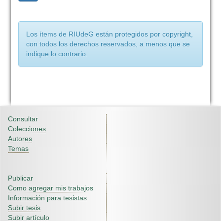
Los ítems de RIUdeG están protegidos por copyright,
con todos los derechos reservados, a menos que se
indique lo contrario.
Consultar
Colecciones
Autores
Temas
Publicar
Como agregar mis trabajos
Información para tesistas
Subir tesis
Subir artículo