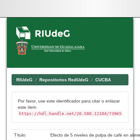
Skip
navigation
RIUdeG
Repositorios RedUdeG
CUCBA
Por favor, use este identificador para citar o enlazar
este ítem:
https://hdl.handle.net/20.500.12104/73965
Título:
Efecto de 5 niveles de pulpa de café en alim