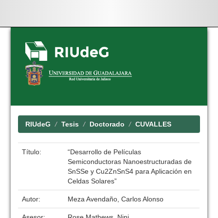
Skip
navigation
RIUdeG
Tesis
Doctorado
CUVALLES
Título:
“Desarrollo de Películas
Semiconductoras Nanoestructuradas de
SnSSe y Cu2ZnSnS4 para Aplicación en
Celdas Solares”
Autor:
Meza Avendaño, Carlos Alonso
Asesor:
Rose Mathews, Nini