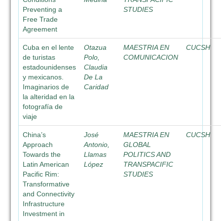
Preventing a
STUDIES
Free Trade
Agreement
Cuba en el lente
Otazua
MAESTRIA EN
CUCSH
de turistas
Polo,
COMUNICACION
estadounidenses
Claudia
y mexicanos.
De La
Imaginarios de
Caridad
la alteridad en la
fotografía de
viaje
China’s
José
MAESTRIA EN
CUCSH
Approach
Antonio,
GLOBAL
Towards the
Llamas
POLITICS AND
Latin American
López
TRANSPACIFIC
Pacific Rim:
STUDIES
Transformative
and Connectivity
Infrastructure
Investment in