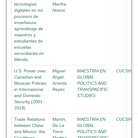
tecnologías
Martha
digitales en los
Noemí
procesos de
enseñanza-
aprendizaje de
maestros y
estudiantes de
escuelas
secundarias en
Mérida.
U.S. Power over
Miguel
MAESTRIA EN
CUCSH
Canadian and
Ángel,
GLOBAL
Mexican Policies
Arreola
POLITICS AND
in International
Reyes
TRANSPACIFIC
and Domestic
STUDIES
Security (2001-
2019)
Trade Relations
Martín,
MAESTRIA EN
CUCSH
between China
De La
GLOBAL
and Mexico: the
Torre
POLITICS AND
Conditions
Medina
TRANSPACIFIC