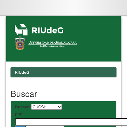
Skip
navigation
RIUdeG
Buscar
Buscar:
por