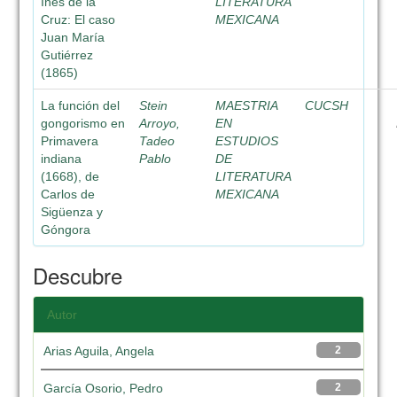
Inés de la
LITERATURA
Cruz: El caso
MEXICANA
Juan María
Gutiérrez
(1865)
La función del
Stein
MAESTRIA
CUCSH
gongorismo en
Arroyo,
EN
Primavera
Tadeo
ESTUDIOS
indiana
Pablo
DE
(1668), de
LITERATURA
Carlos de
MEXICANA
Sigüenza y
Góngora
Descubre
Autor
Arias Aguila, Angela
2
García Osorio, Pedro
2