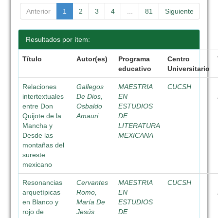
Anterior
1
2
3
4
...
81
Siguiente
Resultados por ítem:
Título
Autor(es)
Programa
Centro
educativo
Universitario
Relaciones
Gallegos
MAESTRIA
CUCSH
intertextuales
De Dios,
EN
entre Don
Osbaldo
ESTUDIOS
Quijote de la
Amauri
DE
Mancha y
LITERATURA
Desde las
MEXICANA
montañas del
sureste
mexicano
Resonancias
Cervantes
MAESTRIA
CUCSH
arquetípicas
Romo,
EN
en Blanco y
María De
ESTUDIOS
rojo de
Jesús
DE