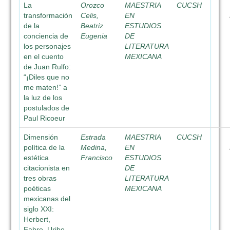
La
Orozco
MAESTRIA
CUCSH
transformación
Celis,
EN
de la
Beatriz
ESTUDIOS
conciencia de
Eugenia
DE
los personajes
LITERATURA
en el cuento
MEXICANA
de Juan Rulfo:
“¡Diles que no
me maten!” a
la luz de los
postulados de
Paul Ricoeur
Dimensión
Estrada
MAESTRIA
CUCSH
política de la
Medina,
EN
estética
Francisco
ESTUDIOS
citacionista en
DE
tres obras
LITERATURA
poéticas
MEXICANA
mexicanas del
siglo XXI:
Herbert,
Fabre, Uribe