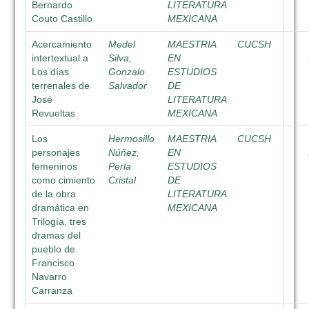
Bernardo
LITERATURA
Couto Castillo
MEXICANA
Acercamiento
Medel
MAESTRIA
CUCSH
intertextual a
Silva,
EN
Los días
Gonzalo
ESTUDIOS
terrenales de
Salvador
DE
José
LITERATURA
Revueltas
MEXICANA
Los
Hermosillo
MAESTRIA
CUCSH
personajes
Núñez,
EN
femeninos
Perla
ESTUDIOS
como cimiento
Cristal
DE
de la obra
LITERATURA
dramática en
MEXICANA
Trilogía, tres
dramas del
pueblo de
Francisco
Navarro
Carranza