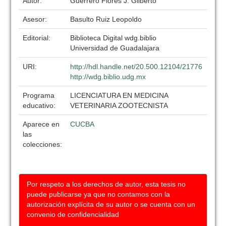
Autor:
Guerrero Flores J. Gilberto
Asesor:
Basulto Ruiz Leopoldo
Editorial:
Biblioteca Digital wdg.biblio
Universidad de Guadalajara
URI:
http://hdl.handle.net/20.500.12104/21776
http://wdg.biblio.udg.mx
Programa
LICENCIATURA EN MEDICINA
educativo:
VETERINARIA ZOOTECNISTA
Aparece en
CUCBA
las
colecciones:
Por respeto a los derechos de autor, esta tesis no
puede publicarse ya que no contamos con la
autorización explícita de su autor o se cuenta con un
convenio de confidencialidad