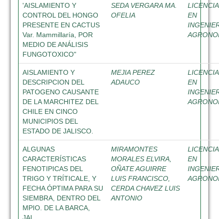
'AISLAMIENTO Y
SEDA VERGARA MA.
LICENCI
CONTROL DEL HONGO
OFELIA
EN
PRESENTE EN CACTUS
INGENIE
Var. Mammillaría, POR
AGRON
MEDIO DE ANÁLISIS
FUNGOTOXICO"
AISLAMIENTO Y
MEJIA PEREZ
LICENCI
DESCRIPCION DEL
ADAUCO
EN
PATOGENO CAUSANTE
INGENIE
DE LA MARCHITEZ DEL
AGRON
CHILE EN CINCO
MUNICIPIOS DEL
ESTADO DE JALISCO.
ALGUNAS
MIRAMONTES
LICENCI
CARACTERÍSTICAS
MORALES ELVIRA,
EN
FENOTIPICAS DEL
OÑATE AGUIRRE
INGENIE
TRIGO Y TRÍTICALE, Y
LUIS FRANCISCO,
AGRON
FECHA ÓPTIMA PARA SU
CERDA CHAVEZ LUIS
SIEMBRA, DENTRO DEL
ANTONIO
MPIO. DE LA BARCA,
JAL.