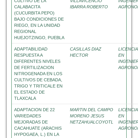
CULTIVO DE LA
VILLAVICENCIO
INGENIE
CALABACITA
IBARRA ROBERTO
AGRON
(CUCURBITA PEPO)
BAJO CONDICIONES DE
RIEGO, EN LA UNIDAD
REGIONAL
HUEJOTZINGO, PUEBLA
ADAPTABILIDAD
CASILLAS DIAZ
LICENCI
RESPUESTA A
HECTOR
EN
DIFERENTES NIVELES
INGENIE
DE FERTILIZACION
AGRON
NITROGENADA EN LOS
CULTIVOS DE CEBADA,
TRIGO Y TRITICALE EN
EL ESTADO DE
TLAXCALA
ADAPTACION DE 22
MARTIN DEL CAMPO
LICENCI
VARIEDADES
MORENO JESUS
EN
MEJORADAS DE
NETZAHUALCOYOTL
INGENIE
CACAHUATE (ARACHIS
AGRON
HYPOGAEA, L.) EN LA