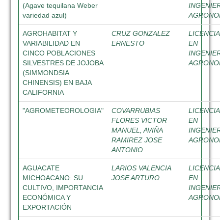
(Agave tequilana Weber
INGENIE
variedad azul)
AGRON
AGROHABITAT Y
CRUZ GONZALEZ
LICENCI
VARIABILIDAD EN
ERNESTO
EN
CINCO POBLACIONES
INGENIE
SILVESTRES DE JOJOBA
AGRON
(SIMMONDSIA
CHINENSIS) EN BAJA
CALIFORNIA
"AGROMETEOROLOGIA"
COVARRUBIAS
LICENCI
FLORES VICTOR
EN
MANUEL, AVIÑA
INGENIE
RAMIREZ JOSE
AGRON
ANTONIO
AGUACATE
LARIOS VALENCIA
LICENCI
MICHOACANO: SU
JOSE ARTURO
EN
CULTIVO, IMPORTANCIA
INGENIE
ECONÓMICA Y
AGRON
EXPORTACIÓN