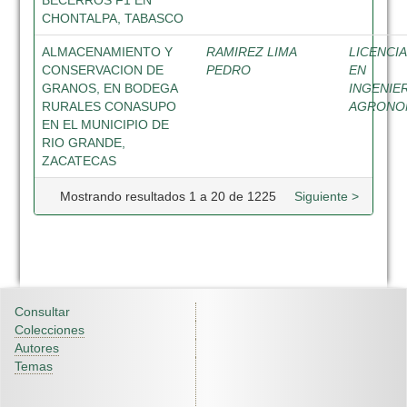
BECERROS F1 EN
CHONTALPA, TABASCO
ALMACENAMIENTO Y
RAMIREZ LIMA
LICENCI
CONSERVACION DE
PEDRO
EN
GRANOS, EN BODEGA
INGENIE
RURALES CONASUPO
AGRON
EN EL MUNICIPIO DE
RIO GRANDE,
ZACATECAS
Mostrando resultados 1 a 20 de 1225
Siguiente >
Consultar
Colecciones
Autores
Temas