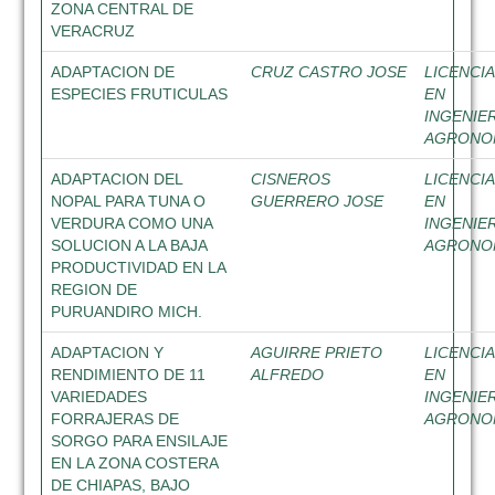
ZONA CENTRAL DE
VERACRUZ
ADAPTACION DE
CRUZ CASTRO JOSE
LICENCI
ESPECIES FRUTICULAS
EN
INGENIE
AGRON
ADAPTACION DEL
CISNEROS
LICENCI
NOPAL PARA TUNA O
GUERRERO JOSE
EN
VERDURA COMO UNA
INGENIE
SOLUCION A LA BAJA
AGRON
PRODUCTIVIDAD EN LA
REGION DE
PURUANDIRO MICH.
ADAPTACION Y
AGUIRRE PRIETO
LICENCI
RENDIMIENTO DE 11
ALFREDO
EN
VARIEDADES
INGENIE
FORRAJERAS DE
AGRON
SORGO PARA ENSILAJE
EN LA ZONA COSTERA
DE CHIAPAS, BAJO