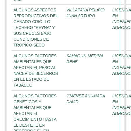
ALGUNOS ASPECTOS
VILLAFAÑA PELAYO
LICENCI
REPRODUCTIVOS DEL
JUAN ARTURO
EN
GANADO CRIOLLO
INGENIE
LECHERO "REYNA" Y
AGRON
SUS CRUCES BAJO
CONDICIONES DE
TROPICO SECO
ALGUNOS FACTORES
SAHAGUN MEDINA
LICENCI
AMBIENTALES QUE
RENE
EN
AFECTAN EL PESO AL
INGENIE
NACER DE BECERROS
AGRON
EN EL ESTADO DE
TABASCO
ALGUNOS FACTORES
JIMENEZ AHUMADA
LICENCI
GENETICOS Y
DAVID
EN
AMBIENTALES QUE
INGENIE
AFECTAN EL
AGRON
CRECIMIENTO HASTA
EL DESTETE EN