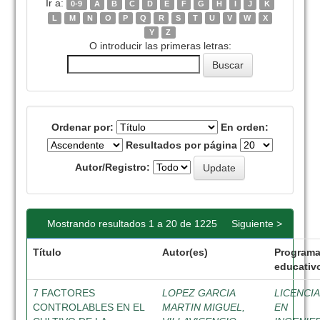
Ir a:
0-9
A
B
C
D
E
F
G
H
I
J
K
L
M
N
O
P
Q
R
S
T
U
V
W
X
Y
Z
O introducir las primeras letras:
Ordenar por:
En orden:
Resultados por página
Autor/Registro:
Mostrando resultados 1 a 20 de 1225
Siguiente >
Título
Autor(es)
Program
educativ
7 FACTORES
LOPEZ GARCIA
LICENCI
CONTROLABLES EN EL
MARTIN MIGUEL,
EN