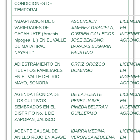
CONDICIONES DE
TEMPORAL
"ADAPTACIÓN DE 5
ASCENCION
LICENCI
VARIEDADES DE
JIMENEZ GRACIELA,
EN
CACAHUATE (Arachis
O´BRIEN GALLEGOS
INGENIE
hipogea, L.) EN EL VALLE
JOSE BENIGNO,
AGRON
DE MATATIPAC,
BARAJAS BUGARIN
NAYARIT"
FAUSTINO
ADIESTRAMIENTO EN
ORTIZ OROZCO
LICENCI
HUERTOS FAMILIARES
DOMINGO
EN
EN EL VALLE DEL RIO
INGENIE
MAYO, SONORA
AGRON
AGENDA TÉCNICA DE
DE LA FUENTE
LICENCI
LOS CULTIVOS
PEREZ JAIME,
EN
SEMBRADOS EN EL
PINEDA BELTRAN
INGENIE
DISTRITO No. 1 DE
GUILLERMO
AGRON
ZAPOPAN, JALISCO
AGENTE CAUSAL DE
IBARRA MEDINA
LICENCI
ANILLO ROJO EN AGAVE
VERONICA AZUCENA
EN