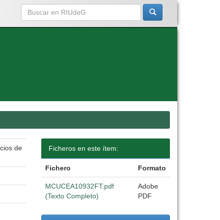
cios de
Ficheros en este ítem:
Fichero
Formato
MCUCEA10932FT.pdf
Adobe
(Texto Completo)
PDF