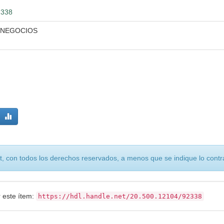
2338
 NEGOCIOS
, con todos los derechos reservados, a menos que se indique lo contra
r este ítem:
https://hdl.handle.net/20.500.12104/92338