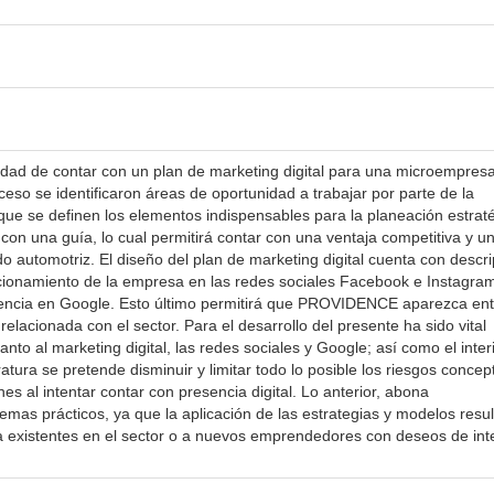
sidad de contar con un plan de marketing digital para una microempres
o se identificaron áreas de oportunidad a trabajar por parte de la
ue se definen los elementos indispensables para la planeación estraté
con una guía, lo cual permitirá contar con una ventaja competitiva y u
o automotriz. El diseño del plan de marketing digital cuenta con descr
icionamiento de la empresa en las redes sociales Facebook e Instagram
encia en Google. Esto último permitirá que PROVIDENCE aparezca ent
lacionada con el sector. Para el desarrollo del presente ha sido vital
nto al marketing digital, las redes sociales y Google; así como el inter
eratura se pretende disminuir y limitar todo lo posible los riesgos concep
es al intentar contar con presencia digital. Lo anterior, abona
emas prácticos, ya que la aplicación de las estrategias y modelos resu
 existentes en el sector o a nuevos emprendedores con deseos de int