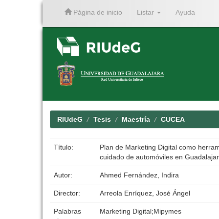
Página de inicio
Listar
Ayuda
Skip
navigation
RIUdeG
Tesis
Maestría
CUCEA
Título:
Plan de Marketing Digital como herram
cuidado de automóviles en Guadalaj
Autor:
Ahmed Fernández, Indira
Director:
Arreola Enríquez, José Ángel
Palabras
Marketing Digital;Mipymes