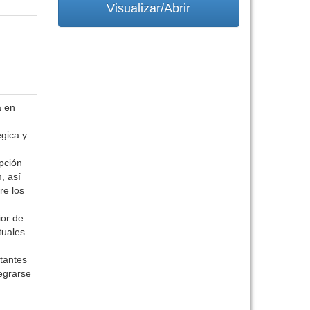
Visualizar/Abrir
a en
gica y
n
ipción
, así
re los
ior de
tuales
ltantes
egrarse