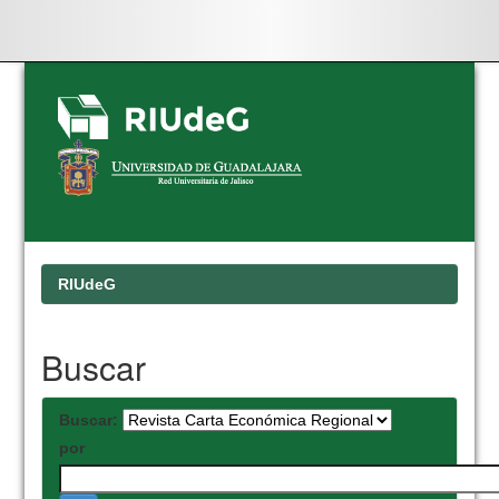
Skip
navigation
RIUdeG
Buscar
Buscar:
por