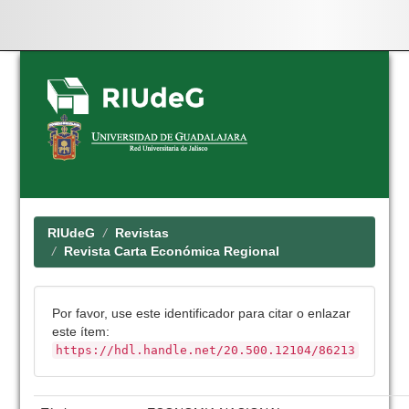
Skip
navigation
RIUdeG
Revistas
Revista Carta Económica Regional
Por favor, use este identificador para citar o enlazar
este ítem:
https://hdl.handle.net/20.500.12104/86213