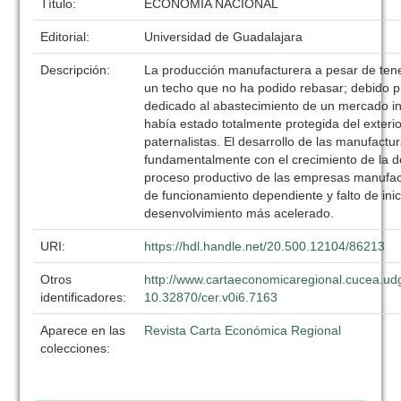
Título:
ECONOMIA NACIONAL
Editorial:
Universidad de Guadalajara
Descripción:
La producción manufacturera a pesar de tene
un techo que no ha podido rebasar; debido p
dedicado al abastecimiento de un mercado in
había estado totalmente protegida del exterio
paternalistas. El desarrollo de las manufactu
fundamentalmente con el crecimiento de la de
proceso productivo de las empresas manufa
de funcionamiento dependiente y falto de inic
desenvolvimiento más acelerado.
URI:
https://hdl.handle.net/20.500.12104/86213
Otros
http://www.cartaeconomicaregional.cucea.ud
identificadores:
10.32870/cer.v0i6.7163
Aparece en las
Revista Carta Económica Regional
colecciones: