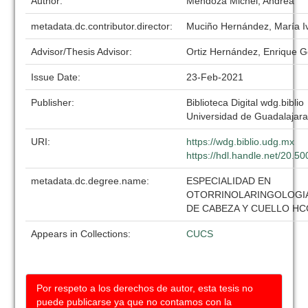
Author:
Mendoza Michel, Andrea
metadata.dc.contributor.director:
Muciño Hernández, María I
Advisor/Thesis Advisor:
Ortiz Hernández, Enrique 
Issue Date:
23-Feb-2021
Publisher:
Biblioteca Digital wdg.biblio
Universidad de Guadalajar
URI:
https://wdg.biblio.udg.mx
https://hdl.handle.net/20.
metadata.dc.degree.name:
ESPECIALIDAD EN
OTORRINOLARINGOLOGIA
DE CABEZA Y CUELLO H
Appears in Collections:
CUCS
Por respeto a los derechos de autor, esta tesis no
puede publicarse ya que no contamos con la