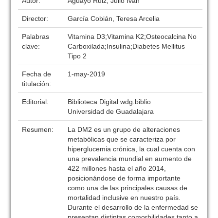
Autor:
Aguayo Ruiz, Julio Iván
Director:
García Cobián, Teresa Arcelia
Palabras
Vitamina D3;Vitamina K2;Osteocalcina No
clave:
Carboxilada;Insulina;Diabetes Mellitus
Tipo 2
Fecha de
1-may-2019
titulación:
Editorial:
Biblioteca Digital wdg.biblio
Universidad de Guadalajara
Resumen:
La DM2 es un grupo de alteraciones
metabólicas que se caracteriza por
hiperglucemia crónica, la cual cuenta con
una prevalencia mundial en aumento de
422 millones hasta el año 2014,
posicionándose de forma importante
como una de las principales causas de
mortalidad inclusive en nuestro país.
Durante el desarrollo de la enfermedad se
presentan distintas comorbilidades tanto a