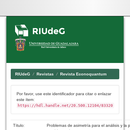
Skip
navigation
RIUdeG
Revistas
Revista Econoquantum
Por favor, use este identificador para citar o enlazar
este ítem:
https://hdl.handle.net/20.500.12104/83320
Título:
Problemas de asimetría para el análisis y la pr