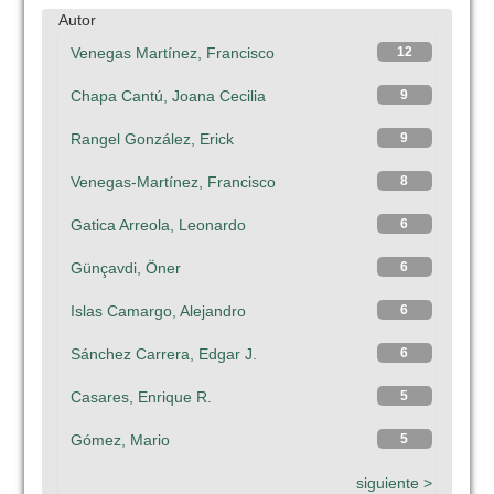
Autor
Venegas Martínez, Francisco
12
Chapa Cantú, Joana Cecilia
9
Rangel González, Erick
9
Venegas-Martínez, Francisco
8
Gatica Arreola, Leonardo
6
Günçavdi, Öner
6
Islas Camargo, Alejandro
6
Sánchez Carrera, Edgar J.
6
Casares, Enrique R.
5
Gómez, Mario
5
siguiente >