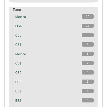
Tema
Mexico
14
O54
12
C33
8
C61
8
México
8
C01
7
C52
6
D58
6
E32
6
E62
6