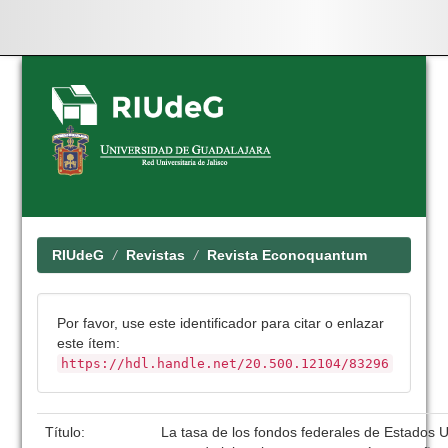
Skip
navigation
RIUdeG
Revistas
Revista Econoquantum
Por favor, use este identificador para citar o enlazar
este ítem:
https://hdl.handle.net/20.500.12104/83296
Título:
La tasa de los fondos federales de Estados U