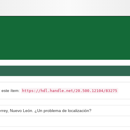
r este ítem:
https://hdl.handle.net/20.500.12104/83275
errey, Nuevo León. ¿Un problema de localización?