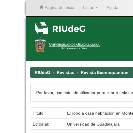
Página de inicio
Listar
Ayuda
Skip
navigation
RIUdeG
Revistas
Revista Econoquantum
Por favor, use este identificador para citar o enlaza
Título:
El robo a casa habitación en Mont
Editorial:
Universidad de Guadalajara