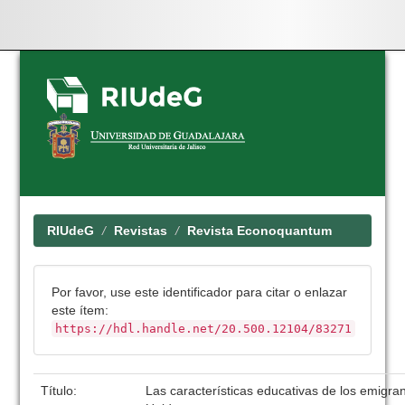
Skip
navigation
RIUdeG
Revistas
Revista Econoquantum
Por favor, use este identificador para citar o enlazar
este ítem:
https://hdl.handle.net/20.500.12104/83271
Título:
Las características educativas de los emigr