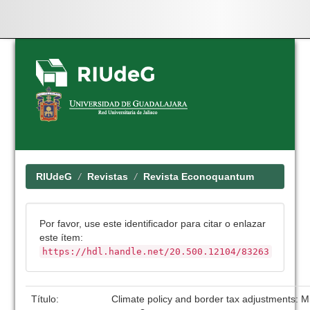
Skip
navigation
RIUdeG
Revistas
Revista Econoquantum
Por favor, use este identificador para citar o enlazar
este ítem:
https://hdl.handle.net/20.500.12104/83263
Título:
Climate policy and border tax adjustments: Mi