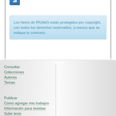
Los ítems de RIUdeG están protegidos por copyright,
con todos los derechos reservados, a menos que se
indique lo contrario.
Consultar
Colecciones
Autores
Temas
Publicar
Como agregar mis trabajos
Información para tesistas
Subir tesis