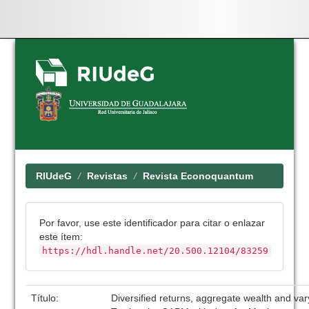
Skip
navigation
RIUdeG
Revistas
Revista Econoquantum
Por favor, use este identificador para citar o enlazar
este ítem:
https://hdl.handle.net/20.500.12104/83259
Título:
Diversified returns, aggregate wealth and va