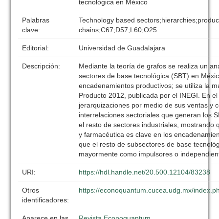
tecnológica en México
Palabras
Technology based sectors;hierarchies;produc
clave:
chains;C67;D57;L60;O25
Editorial:
Universidad de Guadalajara
Descripción:
Mediante la teoría de grafos se realiza un aná
sectores de base tecnológica (SBT) en Méxic
encadenamientos productivos; se utiliza la m
Producto 2012, publicada por el INEGI. En el 
jerarquizaciones por medio de sus ventas y 
interrelaciones sectoriales que generan los S
el resto de sectores industriales, mostrando
y farmacéutica es clave en los encadenamien
que el resto de subsectores de base tecnoló
mayormente como impulsores o independien
URI:
https://hdl.handle.net/20.500.12104/83238
Otros
https://econoquantum.cucea.udg.mx/index.ph
identificadores:
Aparece en las
Revista Econoquantum