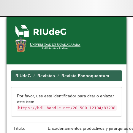
Skip
navigation
RIUdeG
Revistas
Revista Econoquantum
Por favor, use este identificador para citar o enlazar
este ítem:
https://hdl.handle.net/20.500.12104/83238
Título:
Encadenamientos productivos y jerarquías d