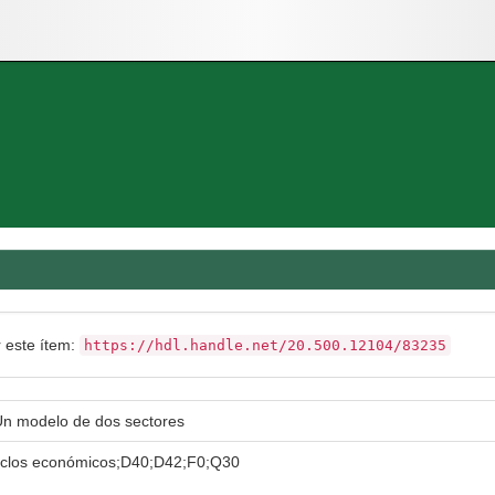
r este ítem:
https://hdl.handle.net/20.500.12104/83235
. Un modelo de dos sectores
;ciclos económicos;D40;D42;F0;Q30