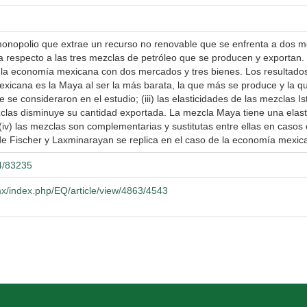
un monopolio que extrae un recurso no renovable que se enfrenta a dos m
 respecto a las tres mezclas de petróleo que se producen y exportan
la economía mexicana con dos mercados y tres bienes. Los resultados
icana es la Maya al ser la más barata, la que más se produce y la que 
 se consideraron en el estudio; (iii) las elasticidades de las mezclas I
clas disminuye su cantidad exportada. La mezcla Maya tiene una elast
iv) las mezclas son complementarias y sustitutas entre ellas en casos esp
de Fischer y Laxminarayan se replica en el caso de la economía mexi
04/83235
x/index.php/EQ/article/view/4863/4543