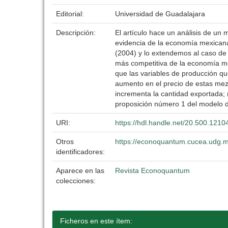
Editorial:
Universidad de Guadalajara
Descripción:
El artículo hace un análisis de 
evidencia de la economía mexicana
(2004) y lo extendemos al caso de 
más competitiva de la economía mex
que las variables de producción que
aumento en el precio de estas mez
incrementa la cantidad exportada; (
proposición número 1 del modelo 
URI:
https://hdl.handle.net/20.500.121
Otros
https://econoquantum.cucea.udg.m
identificadores:
Aparece en las
Revista Econoquantum
colecciones:
Ficheros en este ítem: