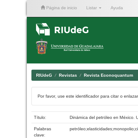
Página de inicio
Listar
Ayuda
Skip
navigation
RIUdeG
Revistas
Revista Econoquantum
Por favor, use este identificador para citar o enlaza
Título:
Dinámica del petróleo en México
Palabras
petróleo;elasticidades;monopolio
clave: