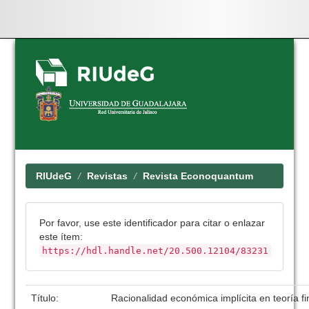
Skip
navigation
RIUdeG
Revistas
Revista Econoquantum
Por favor, use este identificador para citar o enlazar
este ítem:
https://hdl.handle.net/20.500.12104/83231
Título:
Racionalidad económica implícita en teoría f