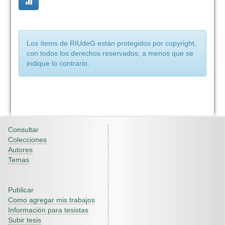
Los ítems de RIUdeG están protegidos por copyright,
con todos los derechos reservados, a menos que se
indique lo contrario.
Consultar
Colecciones
Autores
Temas
Publicar
Como agregar mis trabajos
Información para tesistas
Subir tesis