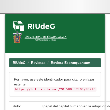
Skip
navigation
RIUdeG
Revistas
Revista Econoquantum
Por favor, use este identificador para citar o enlazar
este ítem:
https://hdl.handle.net/20.500.12104/83210
Título:
El papel del capital humano en la adopción d