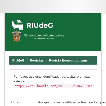
Skip
navigation
RIUdeG
Revistas
Revista Econoquantum
Por favor, use este identificador para citar o enlazar
este ítem:
https://hdl.handle.net/20.500.12104/83202
Título:
Assigning a value difference function for gro