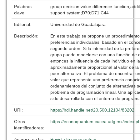
Palabras
group decision;value difference function;addit
clave:
support system;D70;D71;C44
Editorial:
Universidad de Guadalajara
Descripción:
En este trabajo se propone un procedimient
preferencias individuales, basado en el conc
segundo orden. Si la intensidad de la prefer
grupo puede modelarse con una función de dif
entonces la influencia de cada individuo en l
aproximadamente proporcional al valor de la d
peor alternativa. El problema de encontrar un
valor que representa una preferencia conocid
ordenamientos del conjunto de alternativas 
problema de programación lineal. Una aplica
sido desarrollada con el entorno de program
URI:
https://hdl.handle.net/20.500.12104/83202
Otros
https://econoquantum.cucea.udg.mx/index.ph
identificadores:
Aparece en las
Revista Econoquantum