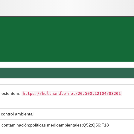
r este ítem:
https://hdl.handle.net/20.500.12104/83201
 control ambiental
 contaminación;políticas medioambientales;Q52;Q56;F18