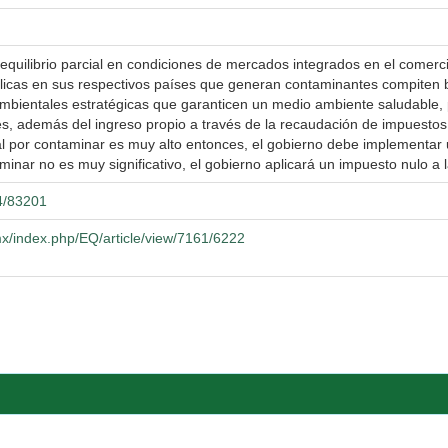
 equilibrio parcial en condiciones de mercados integrados en el comerc
cas en sus respectivos países que generan contaminantes compiten b
ambientales estratégicas que garanticen un medio ambiente saludable,
s, además del ingreso propio a través de la recaudación de impuestos
nal por contaminar es muy alto entonces, el gobierno debe implementar
aminar no es muy significativo, el gobierno aplicará un impuesto nulo a
04/83201
x/index.php/EQ/article/view/7161/6222