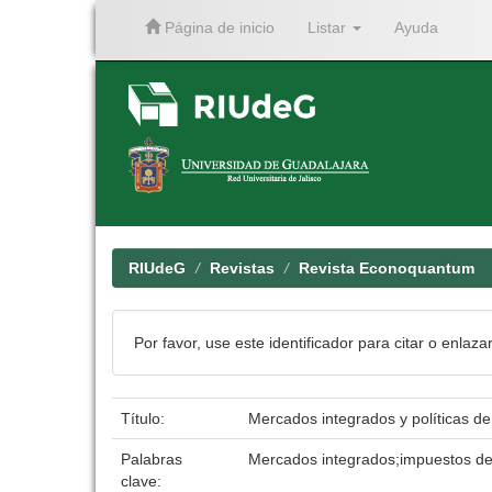
Página de inicio
Listar
Ayuda
Skip
navigation
RIUdeG
Revistas
Revista Econoquantum
Por favor, use este identificador para citar o enlaza
Título:
Mercados integrados y políticas de
Palabras
Mercados integrados;impuestos de
clave: