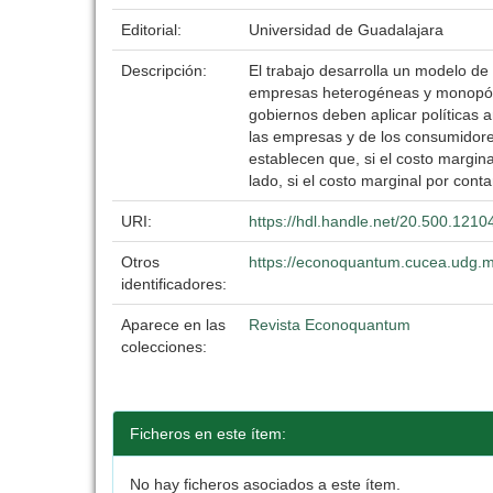
Editorial:
Universidad de Guadalajara
Descripción:
El trabajo desarrolla un modelo de
empresas heterogéneas y monopóli
gobiernos deben aplicar políticas 
las empresas y de los consumidore
establecen que, si el costo margi
lado, si el costo marginal por cont
URI:
https://hdl.handle.net/20.500.121
Otros
https://econoquantum.cucea.udg.m
identificadores:
Aparece en las
Revista Econoquantum
colecciones:
Ficheros en este ítem:
No hay ficheros asociados a este ítem.