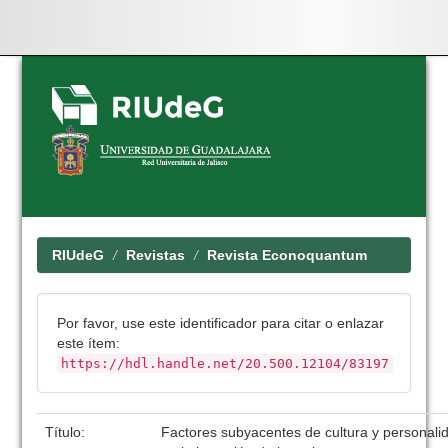
Skip
navigation
RIUdeG
Revistas
Revista Econoquantum
Por favor, use este identificador para citar o enlazar
este ítem:
https://hdl.handle.net/20.500.12104/83197
Título:
Factores subyacentes de cultura y personali