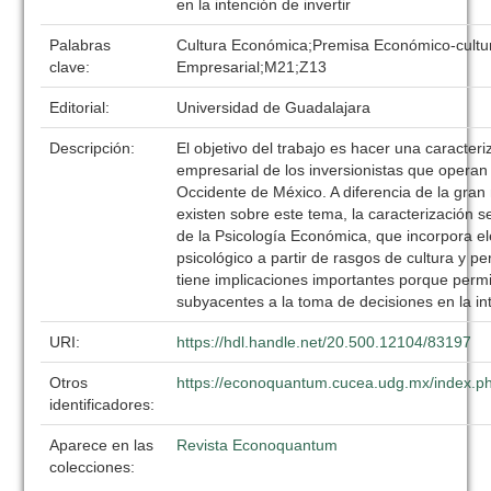
en la intención de invertir
Palabras
Cultura Económica;Premisa Económico-cultur
clave:
Empresarial;M21;Z13
Editorial:
Universidad de Guadalajara
Descripción:
El objetivo del trabajo es hacer una caracter
empresarial de los inversionistas que operan
Occidente de México. A diferencia de la gran
existen sobre este tema, la caracterización 
de la Psicología Económica, que incorpora e
psicológico a partir de rasgos de cultura y pe
tiene implicaciones importantes porque permiti
subyacentes a la toma de decisiones en la int
URI:
https://hdl.handle.net/20.500.12104/83197
Otros
https://econoquantum.cucea.udg.mx/index.ph
identificadores:
Aparece en las
Revista Econoquantum
colecciones: