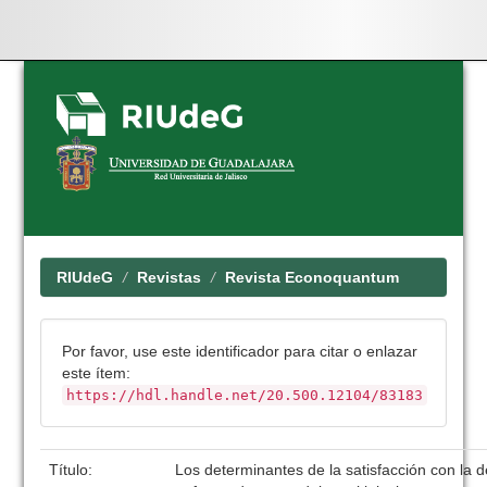
Skip
navigation
RIUdeG
Revistas
Revista Econoquantum
Por favor, use este identificador para citar o enlazar
este ítem:
https://hdl.handle.net/20.500.12104/83183
Título:
Los determinantes de la satisfacción con la 