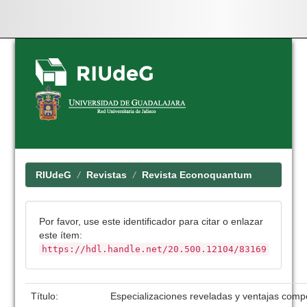
Skip
navigation
RIUdeG
Revistas
Revista Econoquantum
Por favor, use este identificador para citar o enlazar
este ítem:
https://hdl.handle.net/20.500.12104/83169
Título:
Especializaciones reveladas y ventajas compe