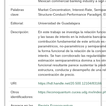
Mexican commercial banking industry a sign o
Palabras
Market Concentration, Interest-Rate, Semipa
clave:
Structure-Conduct-Performance Paradigm, Eff
Editorial:
Universidad de Guadalajara
Descripción:
En este trabajo se investiga la relación funci
y las tasas de interés en la industria bancar
contribución fundamental de este artículo es
paramétricos, no-paramétricos y semiparamét
la forma funcional de la relación de la concen
interés. Se han corroborado las regularidade
estimación semiparamétrica domina a los ot
funcional resultante parece sustentar la pred
estructura, conducta y desempeño de una rel
concentración de precio.
URI:
https://hdl.handle.net/20.500.12104/83166
Otros
https://econoquantum.cucea.udg.mx/index.ph
identificadores:
Aparece en las
Revista Econoquantum