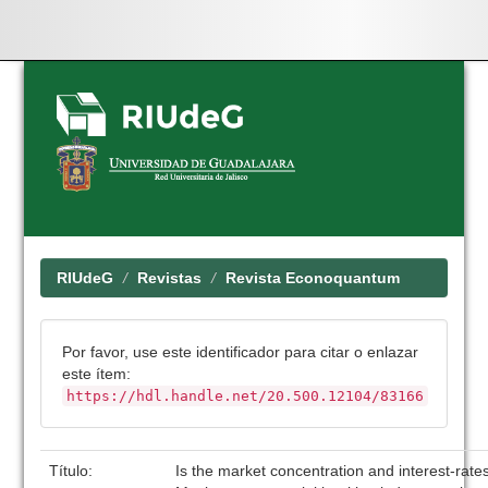
Skip
navigation
RIUdeG
Revistas
Revista Econoquantum
Por favor, use este identificador para citar o enlazar
este ítem:
https://hdl.handle.net/20.500.12104/83166
Título:
Is the market concentration and interest-rates