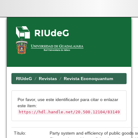
Skip
navigation
RIUdeG
Revistas
Revista Econoquantum
Por favor, use este identificador para citar o enlazar
este ítem:
https://hdl.handle.net/20.500.12104/83149
Título:
Party system and efficiency of public goods 