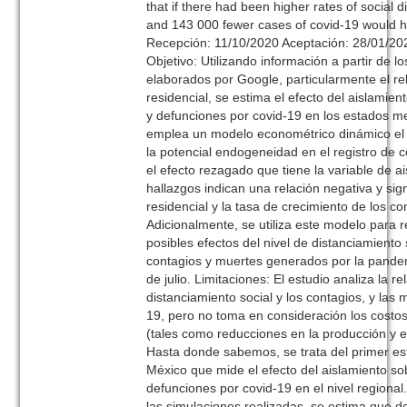
that if there had been higher rates of social
and 143 000 fewer cases of covid-19 would 
Recepción: 11/10/2020 Aceptación: 28/01/20
Objetivo: Utilizando información a partir de l
elaborados por Google, particularmente el re
residencial, se estima el efecto del aislamien
y defunciones por covid-19 en los estados m
emplea un modelo econométrico dinámico el 
la potencial endogeneidad en el registro de 
el efecto rezagado que tiene la variable de a
hallazgos indican una relación negativa y sign
residencial y la tasa de crecimiento de los c
Adicionalmente, se utiliza este modelo para r
posibles efectos del nivel de distanciamiento 
contagios y muertes generados por la pandem
de julio. Limitaciones: El estudio analiza la re
distanciamiento social y los contagios, y las
19, pero no toma en consideración los cost
(tales como reducciones en la producción y e
Hasta donde sabemos, se trata del primer es
México que mide el efecto del aislamiento so
defunciones por covid-19 en el nivel regiona
las simulaciones realizadas, se estima que d