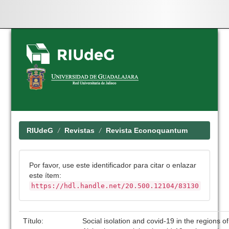
Skip
navigation
RIUdeG
Revistas
Revista Econoquantum
Por favor, use este identificador para citar o enlazar
este ítem:
https://hdl.handle.net/20.500.12104/83130
Título:
Social isolation and covid-19 in the regions o