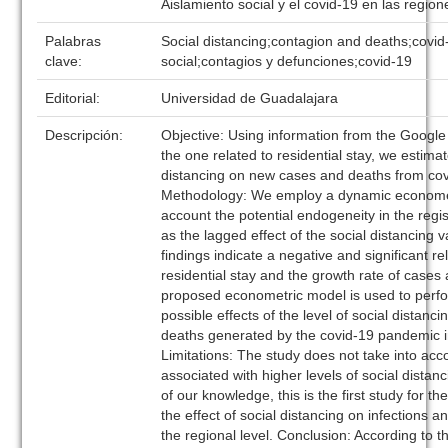
Aislamiento social y el covid-19 en las regio
Palabras
Social distancing;contagion and deaths;covid
clave:
social;contagios y defunciones;covid-19
Editorial:
Universidad de Guadalajara
Descripción:
Objective: Using information from the Google M
the one related to residential stay, we estimat
distancing on new cases and deaths from cov
Methodology: We employ a dynamic economet
account the potential endogeneity in the regis
as the lagged effect of the social distancing 
findings indicate a negative and significant r
residential stay and the growth rate of cases
proposed econometric model is used to perfo
possible effects of the level of social distanc
deaths generated by the covid-19 pandemic in
Limitations: The study does not take into ac
associated with higher levels of social distanc
of our knowledge, this is the first study for t
the effect of social distancing on infections 
the regional level. Conclusion: According to t