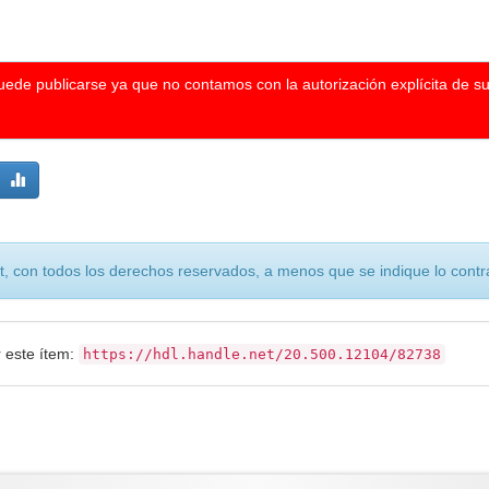
puede publicarse ya que no contamos con la autorización explícita de s
, con todos los derechos reservados, a menos que se indique lo contra
r este ítem:
https://hdl.handle.net/20.500.12104/82738