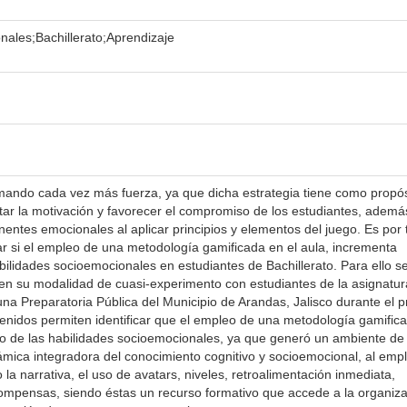
nales;Bachillerato;Aprendizaje
mando cada vez más fuerza, ya que dicha estrategia tiene como propós
ntar la motivación y favorecer el compromiso de los estudiantes, ademá
ntes emocionales al aplicar principios y elementos del juego. Es por 
car si el empleo de una metodología gamificada en el aula, incrementa
bilidades socioemocionales en estudiantes de Bachillerato. Para ello s
en su modalidad de cuasi-experimento con estudiantes de la asignatur
na Preparatoria Pública del Municipio de Arandas, Jalisco durante el p
enidos permiten identificar que el empleo de una metodología gamific
llo de las habilidades socioemocionales, ya que generó un ambiente de
námica integradora del conocimiento cognitivo y socioemocional, al emp
 narrativa, el uso de avatars, niveles, retroalimentación inmediata,
compensas, siendo éstas un recurso formativo que accede a la organiz