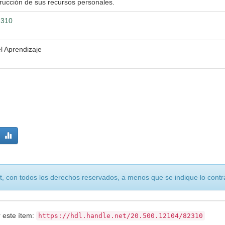
strucción de sus recursos personales.
2310
l Aprendizaje
, con todos los derechos reservados, a menos que se indique lo contra
r este ítem:
https://hdl.handle.net/20.500.12104/82310