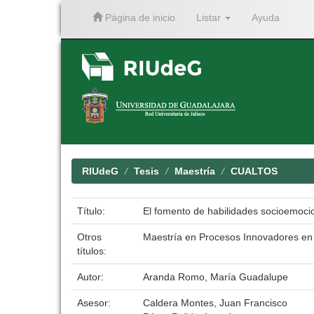
Página de inicio
Listar
Ayuda
Skip
navigation
RIUdeG
Tesis
Maestría
CUALTOS
Título:
El fomento de habilidades socioemoci
Otros
Maestría en Procesos Innovadores en 
títulos:
Autor:
Aranda Romo, María Guadalupe
Asesor:
Caldera Montes, Juan Francisco