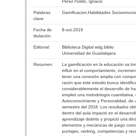
Pérez Pulido, Ignacio
Palabras
Gamificacion;Habilidades Socioemocio
clave:
Fecha de
8-oct-2019
titulación:
Editorial:
Biblioteca Digital wdg.biblio
Universidad de Guadalajara
Resumen:
La gamificación en la educación va to
influir en el comportamiento, increme
tener una conexión amplia con compone
razón que este estudio busca identifi
considerablemente el desarrollo de ha
empleó una metodología cuantitativa, 
Autoconocimiento y Personalidad, de u
semestre del 2018. Los resultados obt
dentro del aula impactó en el desarro
aprendizaje distinto y propició una di
elementos y mecánicas de juego como la
puntajes, ranking, competencias y re