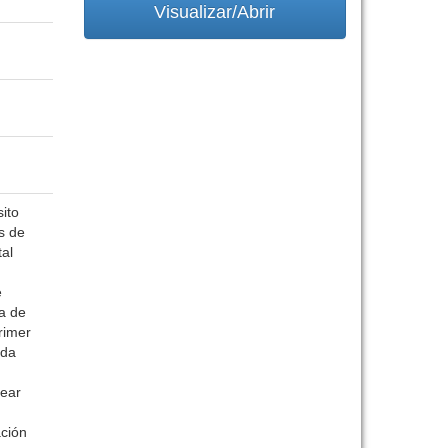
Visualizar/Abrir
ito
s de
tal
e
a de
rimer
ada
lear
ación