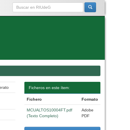
erato
Ficheros en este ítem:
Fichero
Formato
MCUALTOS10004FT.pdf
Adobe
(Texto Completo)
PDF