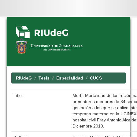
Skip
navigation
RIUdeG
Tesis
Especialidad
CUCS
Title:
Morbi-Mortalidad de los recién n
prematuros menores de 34 sem
gestación a los que se aplico int
temprana materna en la UCINEX
hospital civil Fray Antonio Alcald
Diciembre 2010.