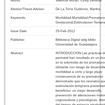
Author:
Valencia Morán, Cindy Denisse
Advisor/Thesis Advisor:
De La Torre Gutiérrez, Martha
Keywords:
Morbilidad;Mortalidad;Prematur
Gestacional;Estimulacion Tempr
Issue Date:
29-Feb-2012
Publisher:
Biblioteca Digital wdg.biblio
Universidad de Guadalajara
Abstract:
INTRODUCCION Las prácticas d
perinatal han resultado en un in
en la sobrevida de los prematuro
obstante con riesgo de desarroll
morbilidad a corto y largo plazo
consecuencia de su prematurez.
demostrado que los neonatos qu
estimulación temprana presenta
beneficios: un mejor desarrollo,
prevención de alteraciones moto
cognoscitivas y psicológicas; dis
del tiempo de estancia intrahospit