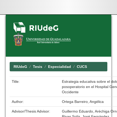
Skip
navigation
RIUdeG
Tesis
Especialidad
CUCS
Title:
Estrategia educativa sobre el dol
posoperatorio en el Hospital Gen
Occidente
Author:
Ortega Barreiro, Angélica
Advisor/Thesis Advisor:
Guillermo Eduardo, Aréchiga Orn
Rivas Solís, José Fernández