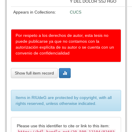
Y DEL DOLOR SSJ HGO
Appears in Collections:
CUCS
Por respeto a los derechos de autor, esta tesis no
puede publicarse ya que no contamos con la
autorización explícita de su autor o se cuenta con un
convenio de confidencialidad
Show full item record
Items in RIUdeG are protected by copyright, with all
rights reserved, unless otherwise indicated.
Please use this identifier to cite or link to this item:
https://hdl.handle.net/20.500.12104/81603