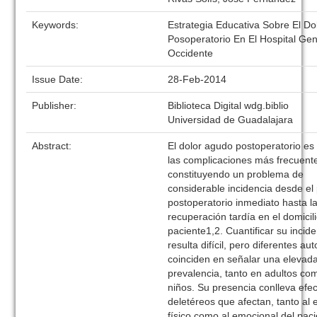
Keywords:
Estrategia Educativa Sobre El Do
Posoperatorio En El Hospital Ge
Occidente
Issue Date:
28-Feb-2014
Publisher:
Biblioteca Digital wdg.biblio
Universidad de Guadalajara
Abstract:
El dolor agudo postoperatorio es
las complicaciones más frecuent
constituyendo un problema de
considerable incidencia desde el
postoperatorio inmediato hasta l
recuperación tardía en el domicili
paciente1,2. Cuantificar su incid
resulta difícil, pero diferentes au
coinciden en señalar una elevad
prevalencia, tanto en adultos co
niños. Su presencia conlleva efe
deletéreos que afectan, tanto al 
físico como al emocional del paci