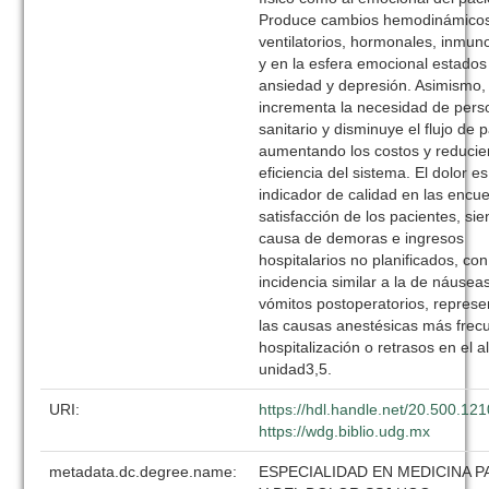
Produce cambios hemodinámico
ventilatorios, hormonales, inmun
y en la esfera emocional estados
ansiedad y depresión. Asimismo,
incrementa la necesidad de pers
sanitario y disminuye el flujo de 
aumentando los costos y reducie
eficiencia del sistema. El dolor e
indicador de calidad en las encu
satisfacción de los pacientes, si
causa de demoras e ingresos
hospitalarios no planificados, co
incidencia similar a la de náusea
vómitos postoperatorios, repres
las causas anestésicas más frec
hospitalización o retrasos en el al
unidad3,5.
URI:
https://hdl.handle.net/20.500.12
https://wdg.biblio.udg.mx
metadata.dc.degree.name:
ESPECIALIDAD EN MEDICINA PA