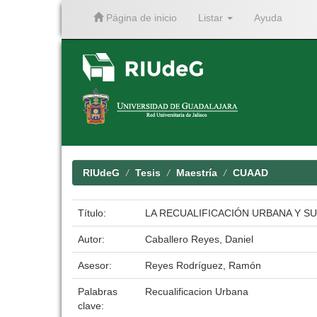
Página de inicio
Listar
Ayuda
Skip
navigation
RIUdeG
Tesis
Maestría
CUAAD
Título:
LA RECUALIFICACIÓN URBANA Y S
Autor:
Caballero Reyes, Daniel
Asesor:
Reyes Rodríguez, Ramón
Palabras
Recualificacion Urbana
clave: