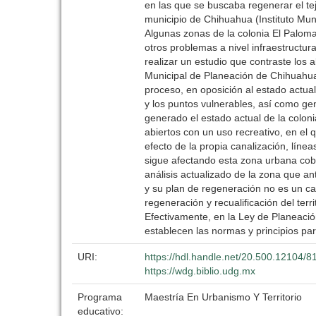
en las que se buscaba regenerar el teji
municipio de Chihuahua (Instituto Mu
Algunas zonas de la colonia El Paloma
otros problemas a nivel infraestructu
realizar un estudio que contraste los 
Municipal de Planeación de Chihuahua
proceso, en oposición al estado actual d
y los puntos vulnerables, así como ge
generado el estado actual de la colon
abiertos con un uso recreativo, en el 
efecto de la propia canalización, líne
sigue afectando esta zona urbana cob
análisis actualizado de la zona que a
y su plan de regeneración no es un ca
regeneración y recualificación del ter
Efectivamente, en la Ley de Planeación
establecen las normas y principios pa
URI:
https://hdl.handle.net/20.500.12104/8
https://wdg.biblio.udg.mx
Programa
Maestría En Urbanismo Y Territorio
educativo: