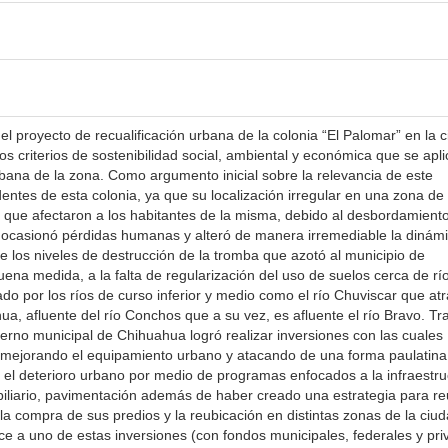
del proyecto de recualificación urbana de la colonia “El Palomar” en la 
s criterios de sostenibilidad social, ambiental y económica que se apl
rbana de la zona. Como argumento inicial sobre la relevancia de este
ntes de esta colonia, ya que su localización irregular en una zona de 
 que afectaron a los habitantes de la misma, debido al desbordamiento
ue ocasionó pérdidas humanas y alteró de manera irremediable la dinám
e los niveles de destrucción de la tromba que azotó al municipio de
na medida, a la falta de regularización del uso de suelos cerca de río
sado por los ríos de curso inferior y medio como el río Chuviscar que at
ua, afluente del río Conchos que a su vez, es afluente el río Bravo. Tra
ierno municipal de Chihuahua logró realizar inversiones con las cuales
, mejorando el equipamiento urbano y atacando de una forma paulatina
 el deterioro urbano por medio de programas enfocados a la infraestru
iliario, pavimentación además de haber creado una estrategia para re
la compra de sus predios y la reubicación en distintas zonas de la ciud
ce a uno de estas inversiones (con fondos municipales, federales y pri