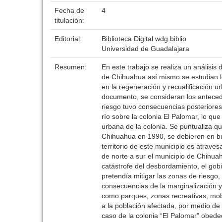
Fecha de
4
titulación:
Editorial:
Biblioteca Digital wdg.biblio
Universidad de Guadalajara
Resumen:
En este trabajo se realiza un análisis 
de Chihuahua así mismo se estudian lo
en la regeneración y recualificación u
documento, se consideran los antecede
riesgo tuvo consecuencias posteriores
río sobre la colonia El Palomar, lo q
urbana de la colonia. Se puntualiza qu
Chihuahua en 1990, se debieron en bue
territorio de este municipio es atrave
de norte a sur el municipio de Chihuah
catástrofe del desbordamiento, el gob
pretendía mitigar las zonas de riesgo
consecuencias de la marginalización y
como parques, zonas recreativas, mob
a la población afectada, por medio de 
caso de la colonia “El Palomar” obede