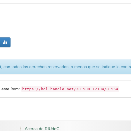
, con todos los derechos reservados, a menos que se indique lo contra
r este ítem:
https://hdl.handle.net/20.500.12104/81554
Acerca de RIUdeG