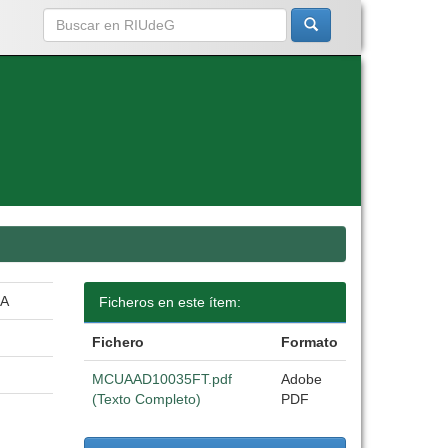
UA
Ficheros en este ítem:
Fichero
Formato
MCUAAD10035FT.pdf
Adobe
(Texto Completo)
PDF