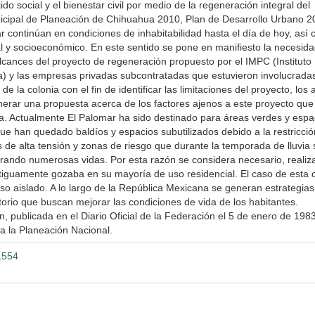
do social y el bienestar civil por medio de la regeneración integral del
nicipal de Planeación de Chihuahua 2010, Plan de Desarrollo Urbano 2
r continúan en condiciones de inhabitabilidad hasta el día de hoy, así
ral y socioeconómico. En este sentido se pone en manifiesto la necesid
alcances del proyecto de regeneración propuesto por el IMPC (Instituto
) y las empresas privadas subcontratadas que estuvieron involucradas
e la colonia con el fin de identificar las limitaciones del proyecto, los 
nerar una propuesta acerca de los factores ajenos a este proyecto qu
ia. Actualmente El Palomar ha sido destinado para áreas verdes y espa
que han quedado baldíos y espacios subutilizados debido a la restricció
as de alta tensión y zonas de riesgo que durante la temporada de lluvia 
rando numerosas vidas. Por esta razón se considera necesario, realiz
ntiguamente gozaba en su mayoría de uso residencial. El caso de esta 
so aislado. A lo largo de la República Mexicana se generan estrategias
ritorio que buscan mejorar las condiciones de vida de los habitantes.
, publicada en el Diario Oficial de la Federación el 5 de enero de 1983
ra la Planeación Nacional.
1554