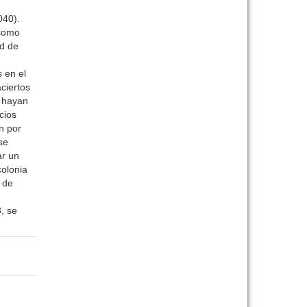
040).
 como
ad de
 en el
aciertos
e hayan
cios
n por
se
ar un
colonia
 de
, se