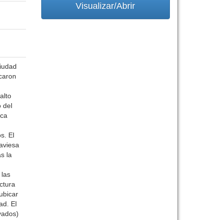
Visualizar/Abrir
ciudad
icaron
alto
 del
ica
s. El
raviesa
s la
 las
ctura
ubicar
ad. El
vados)