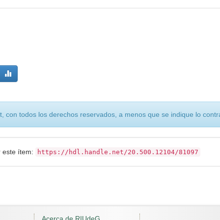
, con todos los derechos reservados, a menos que se indique lo contra
r este ítem:
https://hdl.handle.net/20.500.12104/81097
Acerca de RIUdeG