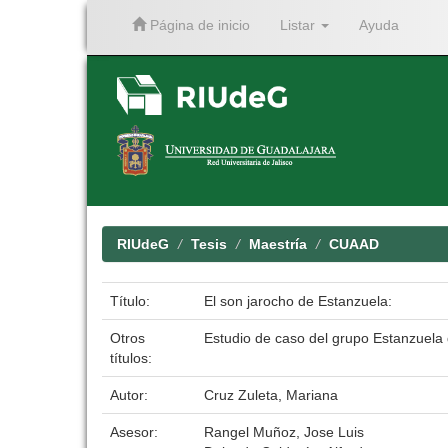
Página de inicio
Listar
Ayuda
Skip
navigation
RIUdeG
Tesis
Maestría
CUAAD
Título:
El son jarocho de Estanzuela:
Otros
Estudio de caso del grupo Estanzuela 
títulos:
Autor:
Cruz Zuleta, Mariana
Asesor:
Rangel Muñoz, Jose Luis