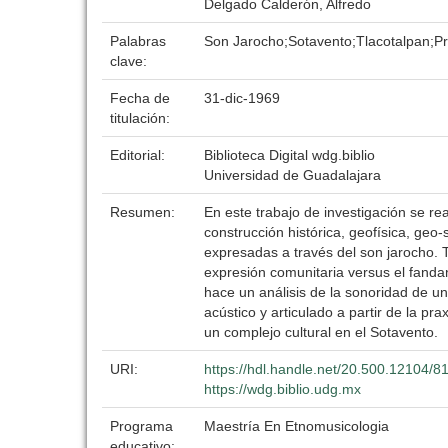
Delgado Calderón, Alfredo
Palabras
Son Jarocho;Sotavento;Tlacotalpan;Pr
clave:
Fecha de
31-dic-1969
titulación:
Editorial:
Biblioteca Digital wdg.biblio
Universidad de Guadalajara
Resumen:
En este trabajo de investigación se re
construcción histórica, geofísica, geo-s
expresadas a través del son jarocho. 
expresión comunitaria versus el fanda
hace un análisis de la sonoridad de un
acústico y articulado a partir de la p
un complejo cultural en el Sotavento.
URI:
https://hdl.handle.net/20.500.12104/8
https://wdg.biblio.udg.mx
Programa
Maestría En Etnomusicologia
educativo: