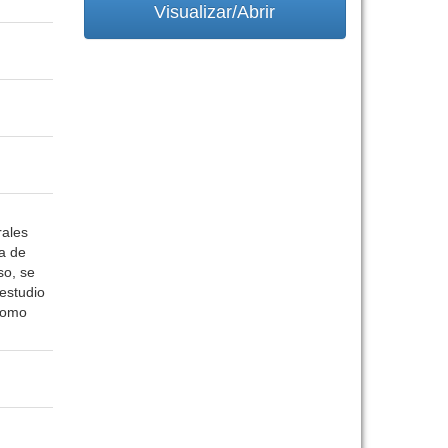
Visualizar/Abrir
rales
a de
so, se
 estudio
 como