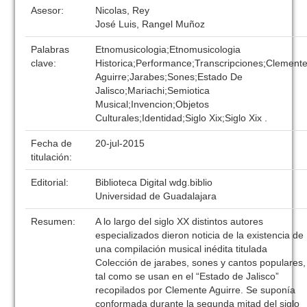
Asesor:
Nicolas, Rey
José Luis, Rangel Muñoz
Palabras
Etnomusicologia;Etnomusicologia
clave:
Historica;Performance;Transcripciones;Clement
Aguirre;Jarabes;Sones;Estado De
Jalisco;Mariachi;Semiotica
Musical;Invencion;Objetos
Culturales;Identidad;Siglo Xix;Siglo Xix .
Fecha de
20-jul-2015
titulación:
Editorial:
Biblioteca Digital wdg.biblio
Universidad de Guadalajara
Resumen:
A lo largo del siglo XX distintos autores
especializados dieron noticia de la existencia de
una compilación musical inédita titulada
Colección de jarabes, sones y cantos populares,
tal como se usan en el “Estado de Jalisco”
recopilados por Clemente Aguirre. Se suponía
conformada durante la segunda mitad del siglo