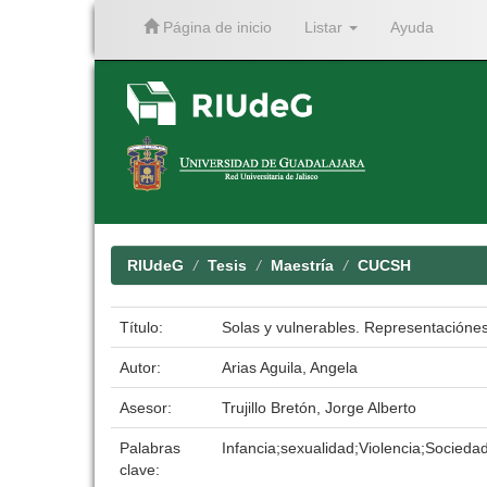
Página de inicio
Listar
Ayuda
Skip
navigation
RIUdeG
Tesis
Maestría
CUCSH
Título:
Solas y vulnerables. Representaciónes
Autor:
Arias Aguila, Angela
Asesor:
Trujillo Bretón, Jorge Alberto
Palabras
Infancia;sexualidad;Violencia;Socieda
clave: