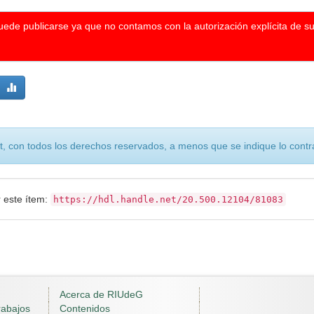
puede publicarse ya que no contamos con la autorización explícita de s
, con todos los derechos reservados, a menos que se indique lo contra
r este ítem:
https://hdl.handle.net/20.500.12104/81083
Acerca de RIUdeG
rabajos
Contenidos