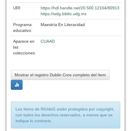
URI:
https://hdl.handle.net/20.500.12104/80913
https://wdg.biblio.udg.mx
Programa
Maestría En Literacidad
educativo:
Aparece en
CUAAD
las
colecciones:
Mostrar el registro Dublin Core completo del ítem
Los ítems de RIUdeG están protegidos por copyright,
con todos los derechos reservados, a menos que se
indique lo contrario.