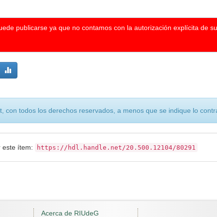
puede publicarse ya que no contamos con la autorización explícita de s
, con todos los derechos reservados, a menos que se indique lo contra
r este ítem:
https://hdl.handle.net/20.500.12104/80291
Acerca de RIUdeG