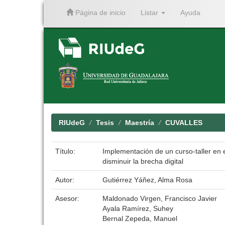
Página de inicio
Listar
Ayuda
Skip
navigation
RIUdeG
Tesis
Maestría
CUVALLES
Título:
Implementación de un curso-taller en e
disminuir la brecha digital
Autor:
Gutiérrez Yáñez, Alma Rosa
Asesor:
Maldonado Virgen, Francisco Javier
Ayala Ramírez, Suhey
Bernal Zepeda, Manuel