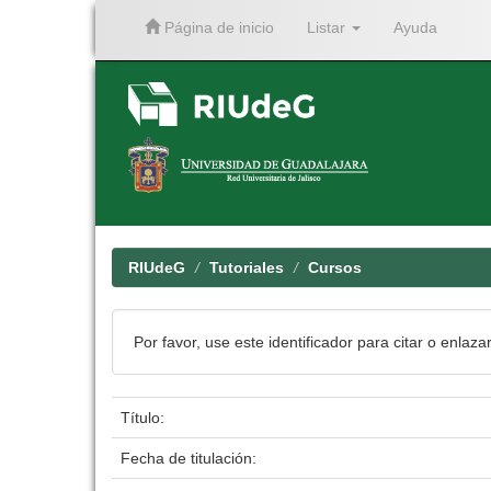
Página de inicio
Listar
Ayuda
Skip
navigation
RIUdeG
Tutoriales
Cursos
Por favor, use este identificador para citar o enlaza
Título:
Fecha de titulación: