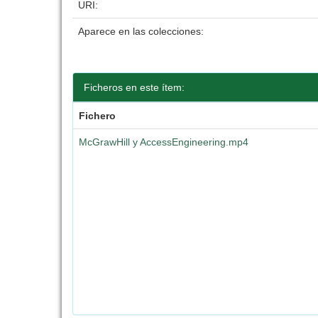
URI:
Aparece en las colecciones:
Ficheros en este ítem:
Fichero
McGrawHill y AccessEngineering.mp4