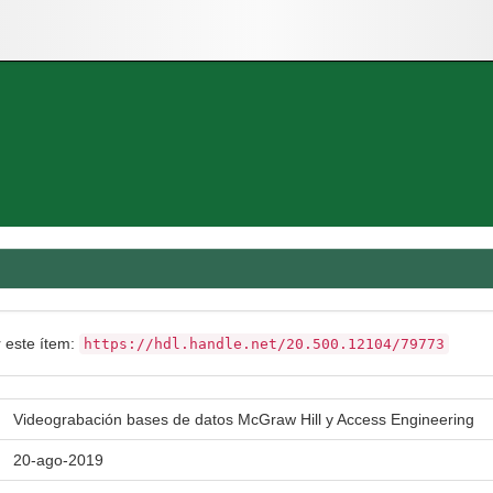
r este ítem:
https://hdl.handle.net/20.500.12104/79773
Videograbación bases de datos McGraw Hill y Access Engineering
20-ago-2019